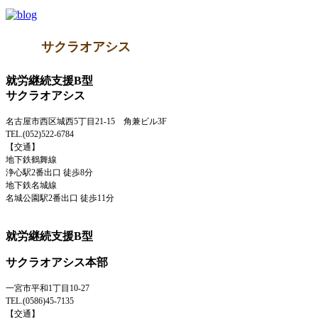
サクラオアシス
就労継続支援B型
サクラオアシス
名古屋市西区城西5丁目21-15 角兼ビル3F
TEL.(052)522-6784
【交通】
地下鉄鶴舞線
浄心駅2番出口 徒歩8分
地下鉄名城線
名城公園駅2番出口 徒歩11分
就労継続支援B型
サクラオアシス本部
一宮市平和1丁目10-27
TEL.(0586)45-7135
【交通】